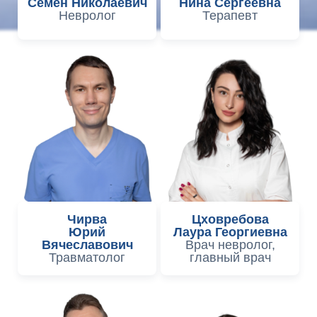
Семен Николаевич
Нина Сергеевна
Невролог
Терапевт
Чирва
Цховребова
Юрий
Лаура Георгиевна
Вячеславович
Врач невролог,
Травматолог
главный врач