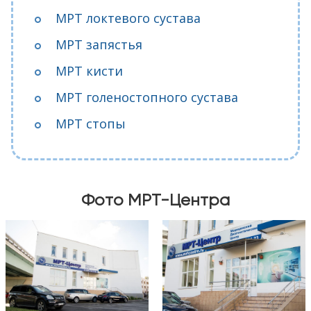
МРТ локтевого сустава
МРТ запястья
МРТ кисти
МРТ голеностопного сустава
МРТ стопы
Фото МРТ-Центра