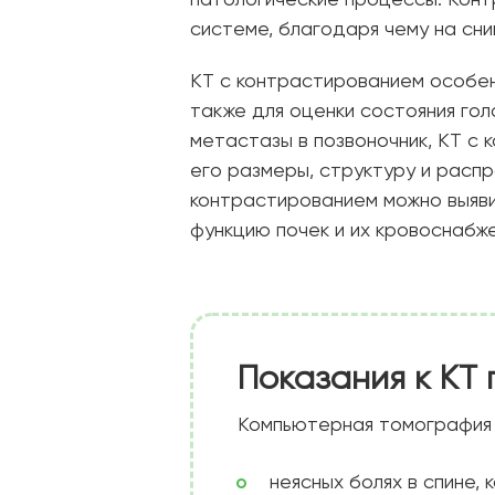
патологические процессы. Конт
системе, благодаря чему на сн
КТ с контрастированием особен
также для оценки состояния гол
метастазы в позвоночник, КТ с 
его размеры, структуру и расп
контрастированием можно выявит
функцию почек и их кровоснабже
Показания к КТ
Компьютерная томография 
неясных болях в спине,