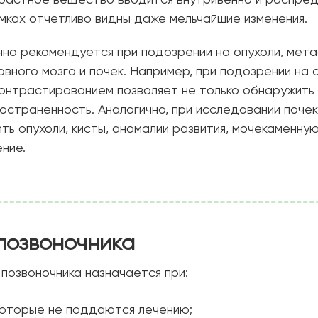
растное вещество вводится внутривенно и распред
имках отчетливо видны даже мельчайшие изменения.
но рекомендуется при подозрении на опухоли, мета
овного мозга и почек. Например, при подозрении на о
контрастированием позволяет не только обнаружить
ространенность. Аналогично, при исследовании поче
ь опухоли, кисты, аномалии развития, мочекаменную
ние.
 позвоночника
позвоночника назначается при:
 которые не поддаются лечению;