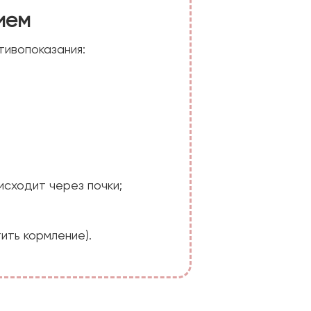
ием
тивопоказания:
сходит через почки;
ить кормление).