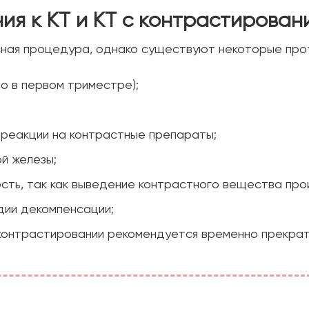
ия к КТ и КТ с контрастирован
сная процедура, однако существуют некоторые про
о в первом триместре);
 реакции на контрастные препараты;
й железы;
сть, так как выведение контрастного вещества прои
дии декомпенсации;
 контрастировании рекомендуется временно прекрат