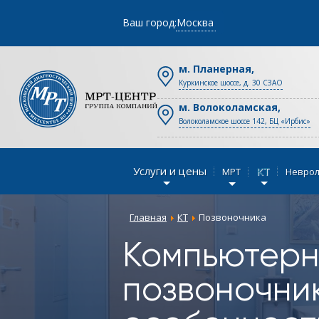
Ваш город:
Москва
м. Планерная,
Куркинское шоссе, д. 30 СЗАО
м. Волоколамская,
Волоколамское шоссе 142, БЦ «Ирбис»
Услуги и цены
КТ
МРТ
Неврол
Главная
КТ
Позвоночника
Компьютерн
позвоночни