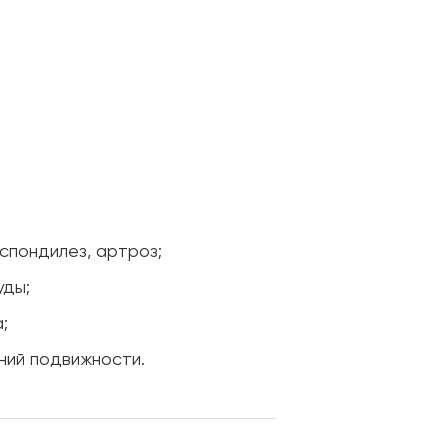
спондилез, артроз;
уды;
;
ний подвижности.