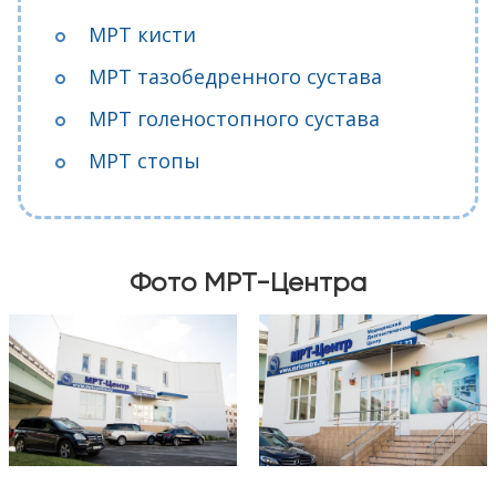
МРТ кисти
МРТ тазобедренного сустава
МРТ голеностопного сустава
МРТ стопы
Фото МРТ-Центра