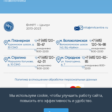
Позвоночника
©«МРТ – Центр»
info@mrtcentre.ru
2013-2023
м. Планерная
+7 (495) 120-
м. Волоколамская
+7 (495)
Куркинское шоссе, д.
55-67
Волоколамское шоссе
120-14-88
30 СЗАО
142, БЦ «Ирбис»
ежедневно
ежедневно
8:00-22:00
8:00-22:00
м. Строгино
+7 (495) 120-
м. Отрадное
+7 (495) 120-82-
Маршала Катукова,
42-31
ул. Хачатуряна,
85
д. 10 СЗАО
д. 7
ежедневно
ежедневно 8:00-
8:00-22:00
22:00
Политика в отношении обработки
персональных данных
+
О клинике
Мы используем cookie, чтобы улучшить работу сайта,
повысить его эффективность и удобство.
Поддержка и продвижение сайта —
▲
компания «Пиксель Плюс»