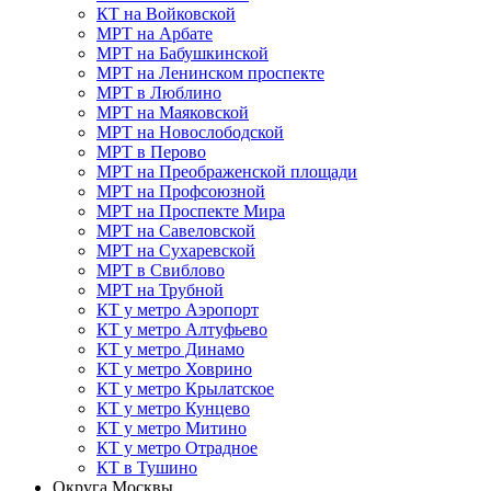
КТ на Войковской
МРТ на Арбате
МРТ на Бабушкинской
МРТ на Ленинском проспекте
МРТ в Люблино
МРТ на Маяковской
МРТ на Новослободской
МРТ в Перово
МРТ на Преображенской площади
МРТ на Профсоюзной
МРТ на Проспекте Мира
МРТ на Савеловской
МРТ на Сухаревской
МРТ в Свиблово
МРТ на Трубной
КТ у метро Аэропорт
КТ у метро Алтуфьево
КТ у метро Динамо
КТ у метро Ховрино
КТ у метро Крылатское
КТ у метро Кунцево
КТ у метро Митино
КТ у метро Отрадное
КТ в Тушино
Округа Москвы