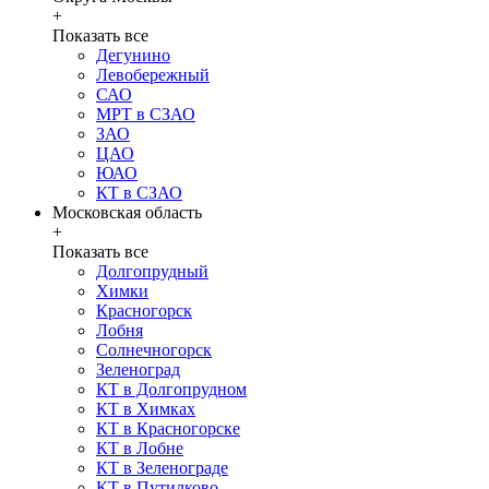
+
Показать все
Дегунино
Левобережный
САО
МРТ в СЗАО
ЗАО
ЦАО
ЮАО
КТ в СЗАО
Московская область
+
Показать все
Долгопрудный
Химки
Красногорск
Лобня
Солнечногорск
Зеленоград
КТ в Долгопрудном
КТ в Химках
КТ в Красногорске
КТ в Лобне
КТ в Зеленограде
КТ в Путилково