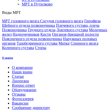
МРТ в Путилково
Виды МРТ
МРТ головного мозга
Сосудов головного мозга
Гипофиза
Шейного отдела позвоночника
Плечевого сустава, плеча
Позвоночника
Грудного отдела
Локтевого сустава
Молочных
желез
Надпочечников
Кисти
Органов брюшной полости
Поясничного отдела позвоночника
Наружных половых
органов
Тазобедренного сустава
Матки
Спинного мозга
Коленного сустава
Стопы
О центре
О компании
Наши врачи
Статьи
Лицензии
Вопрос-ответ
Оборудование
Отзывы
Фотогалерея
Вакансии
Сообщение директору