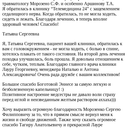
травматологу Морозено С.Ф. и особенно Аршинову Т.А.
Я обратилась в клинику “Телемедицина 24” с защемлением
седалищного нерва. Когда обратилась, то не могла ходить,
сидеть и лежать. Благодаря лечению, я теперь вполне
здоровый человек! Спасибо!
Татьяна Сергеевна
Я, Татьяна Сергеевна, пациент вашей клиники, обратилась к
вам с головокружением - не могла ходить, с болью в спине,
хотелось плакать от такого состояния. На второй день лечения
походка улучшилась, боль прошла. Я довольна отношением к
себе, чутким, теплым. Благодарю главного врача клиники
Лауру Георгиевну, менеджера Наталью и Антона
Александровича! Очень рада дружбе с вашим коллективом!
Большое спасибо Боготовой Эннесе за самую легкую и
безболезненную капельницу! :)
Позитивное настроение медсестры не давало воли страху
перед иглой и неизведанным желтым раствором аххаха)))
Хочу выразить огромную благодарность Морозенко Сергею
Филипповичу за то, что в прямом смысле вернул меня к
жизни и свободе движений. Также хочу сказать огромное
спасибо Тагиру Анатольевичу и прекрасной Лауре