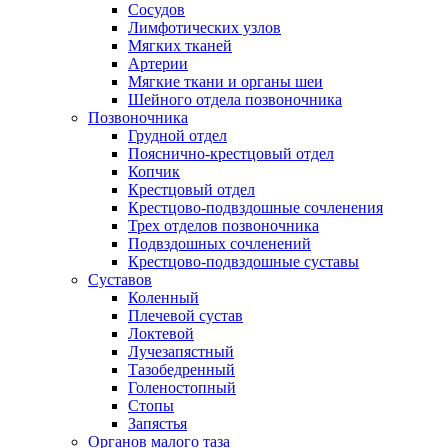
Сосудов
Лимфотических узлов
Мягких тканей
Артерии
Мягкие ткани и органы шеи
Шейного отдела позвоночника
Позвоночника
Грудной отдел
Пояснично-крестцовый отдел
Копчик
Крестцовый отдел
Крестцово-подвздошные сочленения
Трех отделов позвоночника
Подвздошных сочленений
Крестцово-подвздошные суставы
Суставов
Коленный
Плечевой сустав
Локтевой
Лучезапястный
Тазобедренный
Голеностопный
Стопы
Запястья
Органов малого таза