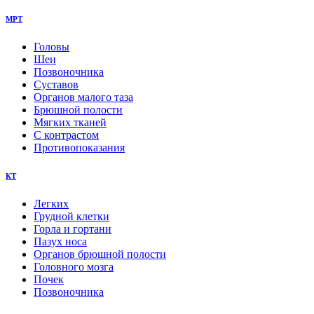
МРТ
Головы
Шеи
Позвоночника
Суставов
Органов малого таза
Брюшной полости
Мягких тканей
С контрастом
Противопоказания
КТ
Легких
Грудной клетки
Горла и гортани
Пазух носа
Органов брюшной полости
Головного мозга
Почек
Позвоночника