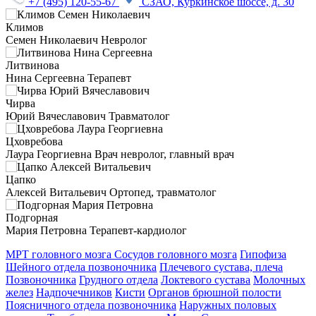
+7 (495) 120-55-67
СЗАО, Куркинское шоссе, д. 30
Климов
Семен Николаевич
Невролог
Литвинова
Нина Сергеевна
Терапевт
Чирва
Юрий Вячеславович
Травматолог
Цховребова
Лаура Георгиевна
Врач невролог, главный врач
Цапко
Алексей Витальевич
Ортопед, травматолог
Подгорная
Мария Петровна
Терапевт-кардиолог
МРТ головного мозга
Сосудов головного мозга
Гипофиза
Шейного отдела позвоночника
Плечевого сустава, плеча
Позвоночника
Грудного отдела
Локтевого сустава
Молочных
желез
Надпочечников
Кисти
Органов брюшной полости
Поясничного отдела позвоночника
Наружных половых