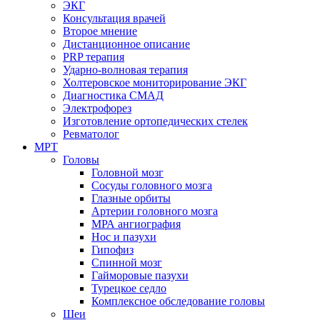
ЭКГ
Консультация врачей
Второе мнение
Дистанционное описание
PRP терапия
Ударно-волновая терапия
Холтеровское мониторирование ЭКГ
Диагностика СМАД
Электрофорез
Изготовление ортопедических стелек
Ревматолог
МРТ
Головы
Головной мозг
Сосуды головного мозга
Глазные орбиты
Артерии головного мозга
МРА ангиография
Нос и пазухи
Гипофиз
Спинной мозг
Гайморовые пазухи
Турецкое седло
Комплексное обследование головы
Шеи