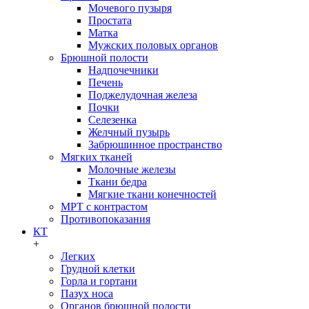
Мочевого пузыря
Простата
Матка
Мужских половых органов
Брюшной полости
Надпочечники
Печень
Поджелудочная железа
Почки
Селезенка
Желчный пузырь
Забрюшинное пространство
Мягких тканей
Молочные железы
Ткани бедра
Мягкие ткани конечностей
МРТ с контрастом
Противопоказания
КТ
+
Легких
Грудной клетки
Горла и гортани
Пазух носа
Органов брюшной полости