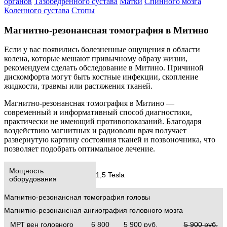
органов
Тазобедренного сустава
Матки
Спинного мозга
Коленного сустава
Стопы
Магнитно-резонансная томография в Митино
Если у вас появились болезненные ощущения в области
колена, которые мешают привычному образу жизни,
рекомендуем сделать обследование в Митино. Причиной
дискомфорта могут быть костные инфекции, скопление
жидкости, травмы или растяжения тканей.
Магнитно-резонансная томография в Митино —
современный и информативный способ диагностики,
практически не имеющий противопоказаний. Благодаря
воздействию магнитных и радиоволн врач получает
развернутую картину состояния тканей и позвоночника, что
позволяет подобрать оптимальное лечение.
Мощность
1,5 Tesla
оборудования
Магнитно-резонансная томография головы
Магнитно-резонансная ангиография головного мозга
МРТ вен головного
6 800
5 900 руб.
5 900 руб.