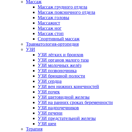
Массаж
Массаж грудного отдела
Массаж поясничного отдела
Массаж головы
Массажист
Массаж ног
Массаж стоп
Спортивный массаж
Травматология-ортопедия
УЗИ
УЗИ лёгких и бронхов
УЗИ органов малого таза
УЗИ молочных желёз
УЗИ позвоночника
УЗИ брюшной полости
УЗИ сердца
УЗИ вен нижних конечностей
УЗИ почек
УЗИ щитовидной железы
УЗИ на ранних сроках беременности
УЗИ надпочечников
УЗИ печени
УЗИ предстательной железы
УЗИ шеи
Терапия