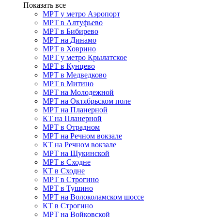
Показать все
МРТ у метро Аэропорт
МРТ в Алтуфьево
МРТ в Бибирево
МРТ на Динамо
МРТ в Ховрино
МРТ у метро Крылатское
МРТ в Кунцево
МРТ в Медведково
МРТ в Митино
МРТ на Молодежной
МРТ на Октябрьском поле
МРТ на Планерной
КТ на Планерной
МРТ в Отрадном
МРТ на Речном вокзале
КТ на Речном вокзале
МРТ на Щукинской
МРТ в Сходне
КТ в Сходне
МРТ в Строгино
МРТ в Тушино
МРТ на Волоколамском шоссе
КТ в Строгино
МРТ на Войковской