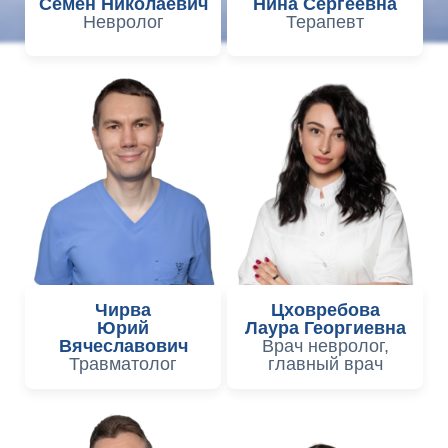
Семен Николаевич
Нина Сергеевна
Невролог
Терапевт
Чирва
Цховребова
Юрий
Лаура Георгиевна
Вячеславович
Врач невролог,
Травматолог
главный врач