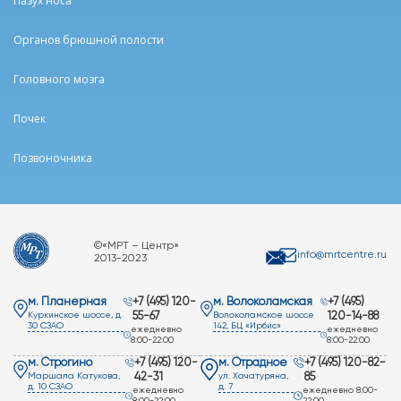
Пазух носа
Органов брюшной полости
Головного мозга
Почек
Позвоночника
©«МРТ – Центр»
info@mrtcentre.ru
2013-2023
м. Планерная
+7 (495) 120-
м. Волоколамская
+7 (495)
Куркинское шоссе, д.
55-67
Волоколамское шоссе
120-14-88
30 СЗАО
142, БЦ «Ирбис»
ежедневно
ежедневно
8:00-22:00
8:00-22:00
м. Строгино
+7 (495) 120-
м. Отрадное
+7 (495) 120-82-
Маршала Катукова,
42-31
ул. Хачатуряна,
85
д. 10 СЗАО
д. 7
ежедневно
ежедневно 8:00-
8:00-22:00
22:00