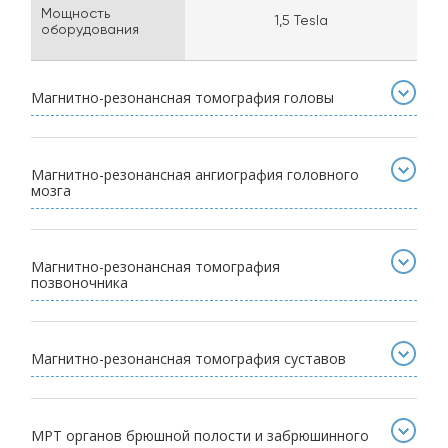
Мощность
1,5 Tesla
оборудования
Магнитно-резонансная томография головы
Магнитно-резонансная ангиография головного
мозга
Магнитно-резонансная томография
позвоночника
Магнитно-резонансная томография суставов
МРТ органов брюшной полости и забрюшинного