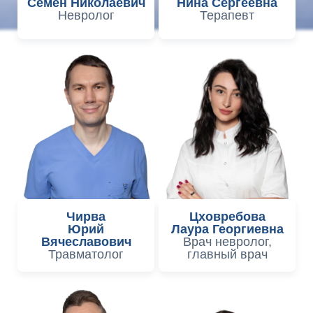
Семен Николаевич
Нина Сергеевна
Невролог
Терапевт
Чирва
Цховребова
Юрий
Лаура Георгиевна
Вячеславович
Врач невролог,
Травматолог
главный врач